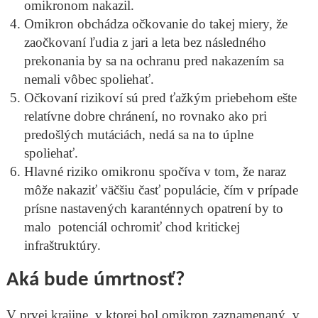
omikronom nakazil.
Omikron obchádza očkovanie do takej miery, že
zaočkovaní ľudia z jari a leta bez následného
prekonania by sa na ochranu pred nakazením sa
nemali vôbec spoliehať.
Očkovaní rizikoví sú pred ťažkým priebehom ešte
relatívne dobre chránení, no rovnako ako pri
predošlých mutáciách, nedá sa na to úplne
spoliehať.
Hlavné riziko omikronu spočíva v tom, že naraz
môže nakaziť väčšiu časť populácie, čím v prípade
prísne nastavených karanténnych opatrení by to
malo potenciál ochromiť chod kritickej
infraštruktúry.
Aká bude úmrtnosť?
V prvej krajine, v ktorej bol omikron zaznamenaný, v