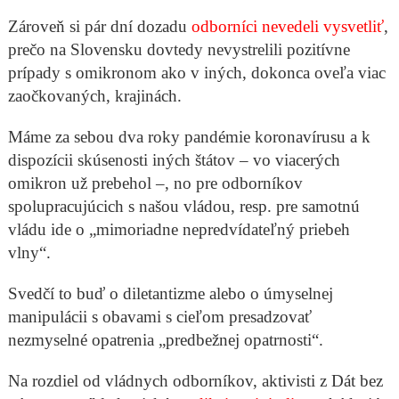
Zároveň si pár dní dozadu
odborníci nevedeli vysvetliť
,
prečo na Slovensku dovtedy nevystrelili pozitívne
prípady s omikronom ako v iných, dokonca oveľa viac
zaočkovaných, krajinách.
Máme za sebou dva roky pandémie koronavírusu a k
dispozícii skúsenosti iných štátov – vo viacerých
omikron už prebehol –, no pre odborníkov
spolupracujúcich s našou vládou, resp. pre samotnú
vládu ide o „mimoriadne nepredvídateľný priebeh
vlny“.
Svedčí to buď o diletantizme alebo o úmyselnej
manipulácii s obavami s cieľom presadzovať
nezmyselné opatrenia „predbežnej opatrnosti“.
Na rozdiel od vládnych odborníkov, aktivisti z Dát bez