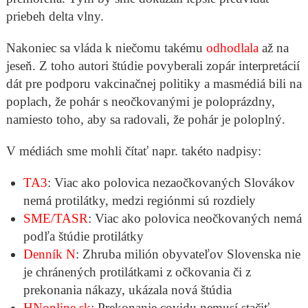
priebeh delta vlny.
Nakoniec sa vláda k niečomu takému
odhodlala
až na
jeseň. Z toho autori štúdie povyberali zopár interpretácií
dát pre podporu vakcinačnej politiky a masmédiá bili na
poplach, že pohár s neočkovanými je poloprázdny,
namiesto toho, aby sa radovali, že pohár je poloplný.
V médiách sme mohli čítať napr. takéto nadpisy:
TA3
: Viac ako polovica nezaočkovaných Slovákov
nemá protilátky, medzi regiónmi sú rozdiely
SME/TASR
: Viac ako polovica neočkovaných nemá
podľa štúdie protilátky
Denník N
: Zhruba milión obyvateľov Slovenska nie
je chránených protilátkami z očkovania či z
prekonania nákazy, ukázala nová štúdia
HNonline.sk
: Prekonanie covidu nemusí stačiť.