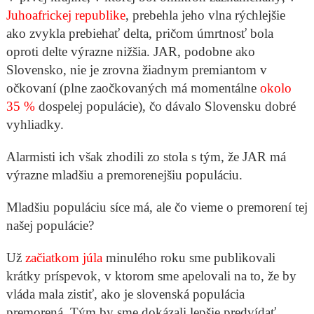
Juhoafrickej republike
, prebehla jeho vlna rýchlejšie
ako zvykla prebiehať delta, pričom úmrtnosť bola
oproti delte výrazne nižšia. JAR, podobne ako
Slovensko, nie je zrovna žiadnym premiantom v
očkovaní (plne zaočkovaných má momentálne
okolo
35 %
dospelej populácie), čo dávalo Slovensku dobré
vyhliadky.
Alarmisti ich však zhodili zo stola s tým, že JAR má
výrazne mladšiu a premorenejšiu populáciu.
Mladšiu populáciu síce má, ale čo vieme o premorení tej
našej populácie?
Už
začiatkom júla
minulého roku sme publikovali
krátky príspevok, v ktorom sme apelovali na to, že by
vláda mala zistiť, ako je slovenská populácia
premorená. Tým by sme dokázali lepšie predvídať