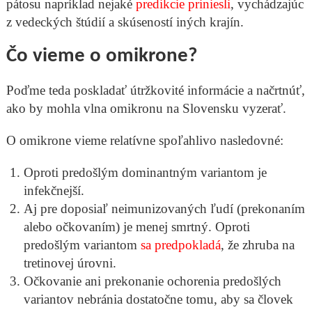
pátosu napríklad nejaké
predikcie priniesli
, vychádzajúc
z vedeckých štúdií a skúseností iných krajín.
Čo vieme o omikrone?
Poďme teda poskladať útržkovité informácie a načrtnúť,
ako by mohla vlna omikronu na Slovensku vyzerať.
O omikrone vieme relatívne spoľahlivo nasledovné:
Oproti predošlým dominantným variantom je
infekčnejší.
Aj pre doposiaľ neimunizovaných ľudí (prekonaním
alebo očkovaním) je menej smrtný. Oproti
predošlým variantom
sa predpokladá
, že zhruba na
tretinovej úrovni.
Očkovanie ani prekonanie ochorenia predošlých
variantov nebránia dostatočne tomu, aby sa človek