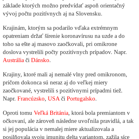
základe ktorých možno predvídať aspoň orientačný
vývoj počtu pozitívnych aj na Slovensku.
Krajinám, ktorým sa podarilo vďaka extrémnym
opatreniam držať šírenie koronavírusu na uzde a do
toho sa ešte aj masovo zaočkovali, pri omikrone
doslova vystrelili počty pozitívnych prípadov. Napr.
Austrália
či
Dánsko
.
Krajiny, ktoré mali aj nemalé vlny pred omikronom,
pričom dokonca sú neraz aj do veľkej miery
zaočkované, vystrelili s pozitívnymi prípadmi tiež.
Napr.
Francúzsko
,
USA
či
Portugalsko
.
Oproti tomu
Veľká Británia
, ktorá bola premiantom v
očkovaní, ale zároveň následne uvoľnila pravidlá, a tak
si jej populácia v nemalej miere aktualizovala a
posilňovala svoju imunitu delta variantom, zažila síce