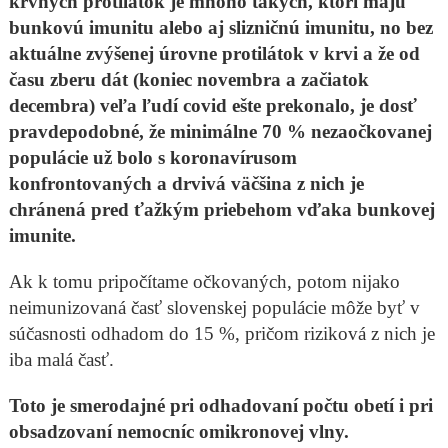
krvných protilátok je mnoho takých, ktorí majú
bunkovú imunitu alebo aj slizničnú imunitu, no bez
aktuálne zvýšenej úrovne protilátok v krvi a že od
času zberu dát (koniec novembra a začiatok
decembra) veľa ľudí covid ešte prekonalo, je dosť
pravdepodobné, že minimálne 70 % nezaočkovanej
populácie už bolo s koronavírusom
konfrontovaných a drvivá väčšina z nich je
chránená pred ťažkým priebehom vďaka bunkovej
imunite.
Ak k tomu pripočítame očkovaných, potom nijako
neimunizovaná časť slovenskej populácie môže byť v
súčasnosti odhadom do 15 %, pričom riziková z nich je
iba malá časť.
Toto je smerodajné pri odhadovaní počtu obetí i pri
obsadzovaní nemocníc omikronovej vlny.