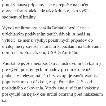
prudký nárast prípadov, ale v prepočte na počet
obyvateľov zďaleka nie taký kritický, ako vyššie
spomenuté krajiny.
Vývoj omikronu sa snažila Británia brzdiť ešte aj
urýchleným podávaním tretích dávok. A nedá sa
vylúčiť, že menší výskyt pozitívnych prípadov do
určitej miery súvisel s horšími kapacitami na testovanie
oproti napr. Francúzsku, USA či Austrálii.
Podstatné je, že miera zaočkovanosti dvomi dávkami je
pre vývoj pozitívnych prípadov pri omikrone už
prakticky irelevantná. Do hry vstupuje zaočkovanosť
populácie treťou dávkou, resp. čo najkratší čas od
posledného očkovania. Vtedy ešte aj súčasné vakcíny
poskytujú na nejaký čas určitú ochranu pred nakazením
sa.