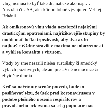
vlny, nemusí to byť také dramatické ako napr. v
Austrálii či USA, ale skôr podobné vývoju vo Veľkej
Británii.
Ak omikronovú vlnu vláda nezabrzdí nejakými
drastickými opatreniami, najrizikovejšie skupiny by
mohli mať toľko trpezlivosti, aby dva až tri
najhoršie týždne strávili v maximálnej obozretnosti
a vyhli sa kontaktu s vírusom.
Vtedy by sme nezažili nielen austrálsky či americký
výbuch pozitívnych, ale ani preťažené nemocnice či
zbytočné úmrtia.
Keď sa načrtnutý scenár potvrdí, bude to
posilňovať tézu, že útek pred koronavírusom v
podobe plošného nosenia respirátorov a
pravidelného očkovania sa celej populácie nás