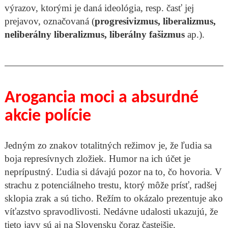
výrazov, ktorými je daná ideológia, resp. časť jej
prejavov, označovaná (
progresivizmus, liberalizmus,
neliberálny liberalizmus, liberálny fašizmus
ap.).
Arogancia moci a absurdné
akcie polície
Jedným zo znakov totalitných režimov je, že ľudia sa
boja represívnych zložiek. Humor na ich účet je
neprípustný. Ľudia si dávajú pozor na to, čo hovoria. V
strachu z potenciálneho trestu, ktorý môže prísť, radšej
sklopia zrak a sú ticho. Režím to okázalo prezentuje ako
víťazstvo spravodlivosti. Nedávne udalosti ukazujú, že
tieto javy sú aj na Slovensku čoraz častejšie.