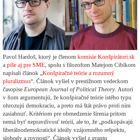
Pavol Hardoš, ktorý je členom
komisie Konšpirátori.sk
a
píše aj pre SME
, spolu s filozofom Matejom Cibíkom
napísali článok „
Konšpiračné teórie a rozumný
pluralizmus
“. Článok vyšiel v prestížnom vedeckom
časopise
European Journal of Political Theory
. Autori
v ňom argumentujú, že konšpiračné teórie istého typu
ohrozujú demokraciu, a preto má štát právo proti nim
zasiahnuť. Kritériom pre obmedzenie šírenia pritom
nemá byť nepravdivosť teórií, ale to, že „podkopávajú
liberálnodemokratické ideály vzájomného rešpektu,
slobody a rovnosti“. Článok vyšiel z grantu