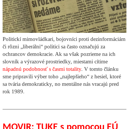
Politickí mimovládkari, bojovníci proti dezinformáciám
či rôzni „liberálni“ politici sa často označujú za
ochrancov demokracie. Ak sa však pozrieme na ich
slovník a výrazové prostriedky, miestami cítime
nápadnú podobnosť s časmi totality
. V tomto článku
sme pripravili výber toho „najlepšieho“ z hesiel, ktoré
sa tvária demokraticky, no mentálne nás vracajú pred
rok 1989.
MOVIR: TUKE s pomocou EÚ