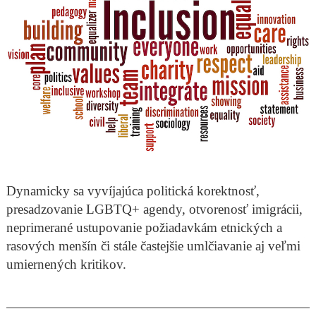
Dynamicky sa vyvíjajúca politická korektnosť,
presadzovanie LGBTQ+ agendy, otvorenosť imigrácii,
neprimerané ustupovanie požiadavkám etnických a
rasových menšín či stále častejšie umlčiavanie aj veľmi
umiernených kritikov.