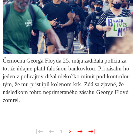
Černocha Georga Floyda 25. mája zadržala polícia za
to, že údajne platil falošnou bankovkou. Pri zásahu ho
jeden z policajtov držal niekoľko minút pod kontrolou
tým, že mu pristúpil kolenom krk. Zdá sa zjavné, že
následkom tohto neprimeraného zásahu George Floyd
zomrel.
|←
←
1
2
→
→|