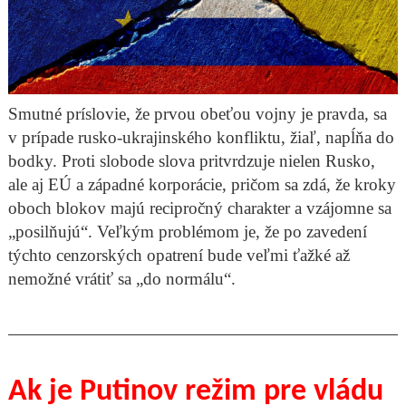
Smutné príslovie, že prvou obeťou vojny je pravda, sa
v prípade rusko-ukrajinského konfliktu, žiaľ, napĺňa do
bodky. Proti slobode slova pritvrdzuje nielen Rusko,
ale aj EÚ a západné korporácie, pričom sa zdá, že kroky
oboch blokov majú recipročný charakter a vzájomne sa
„posilňujú“. Veľkým problémom je, že po zavedení
týchto cenzorských opatrení bude veľmi ťažké až
nemožné vrátiť sa „do normálu“.
Ak je Putinov režim pre vládu