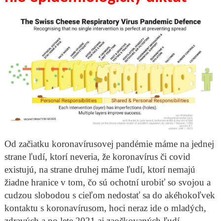
Od začiatku koronavírusovej pandémie máme na jednej
strane ľudí, ktorí neveria, že koronavírus či covid
existujú, na strane druhej máme ľudí, ktorí nemajú
žiadne hranice v tom, čo sú ochotní urobiť so svojou a
cudzou slobodou s cieľom nedostať sa do akéhokoľvek
kontaktu s koronavírusom, hoci neraz ide o mladých,
zdravých a po lete 2021 aj zaočkovaných ľudí.