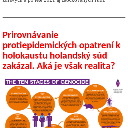
Prirovnávanie
protiepidemických opatrení k
holokaustu holandský súd
zakázal. Aká je však realita?