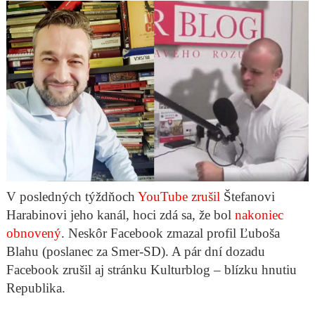
V posledných týždňoch
YouTube zrušil
Štefanovi
Harabinovi jeho kanál, hoci zdá sa, že bol
nakoniec
obnovený
. Neskôr Facebook zmazal profil Ľuboša
Blahu (poslanec za Smer-SD). A pár dní dozadu
Facebook zrušil aj stránku Kulturblog – blízku hnutiu
Republika.