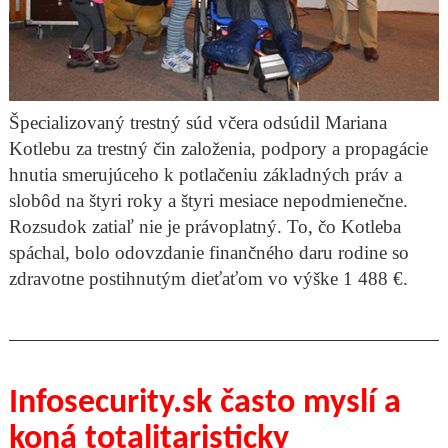
Špecializovaný trestný súd včera odsúdil Mariana
Kotlebu za trestný čin založenia, podpory a propagácie
hnutia smerujúceho k potlačeniu základných práv a
slobôd na štyri roky a štyri mesiace nepodmienečne.
Rozsudok zatiaľ nie je právoplatný. To, čo Kotleba
spáchal, bolo odovzdanie finančného daru rodine so
zdravotne postihnutým dieťaťom vo výške 1 488 €.
Infosecurity.sk často myslí a
koná totalitaristicky