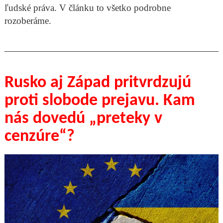
ľudské práva. V článku to všetko podrobne
rozoberáme.
Rusko aj Západ pritvrdzujú
proti slobode prejavu. Kam
nás dovedú „preteky v
cenzúre“?