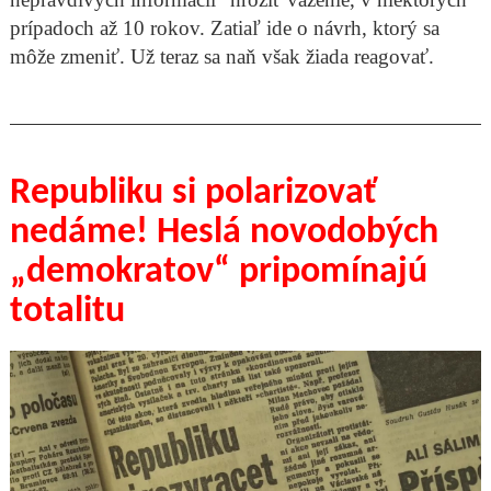
prípadoch až 10 rokov. Zatiaľ ide o návrh, ktorý sa
môže zmeniť. Už teraz sa naň však žiada reagovať.
Republiku si polarizovať
nedáme! Heslá novodobých
„demokratov“ pripomínajú
totalitu