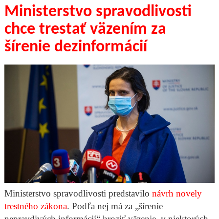
Ministerstvo spravodlivosti
chce trestať väzením za
šírenie dezinformácií
Ministerstvo spravodlivosti predstavilo
návrh novely
trestného zákona
. Podľa nej má za „šírenie
nepravdivých informácií“ hroziť väzenie, v niektorých