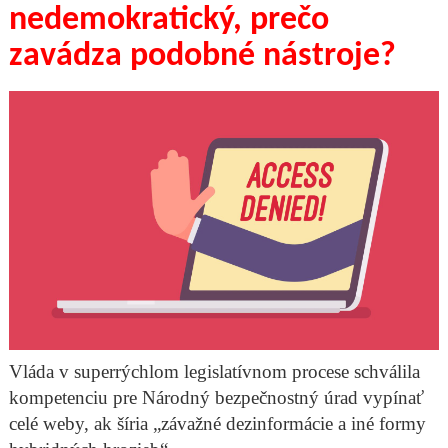
nedemokratický, prečo
zavádza podobné nástroje?
Vláda v superrýchlom legislatívnom procese schválila
kompetenciu pre Národný bezpečnostný úrad vypínať
celé weby, ak šíria „závažné dezinformácie a iné formy