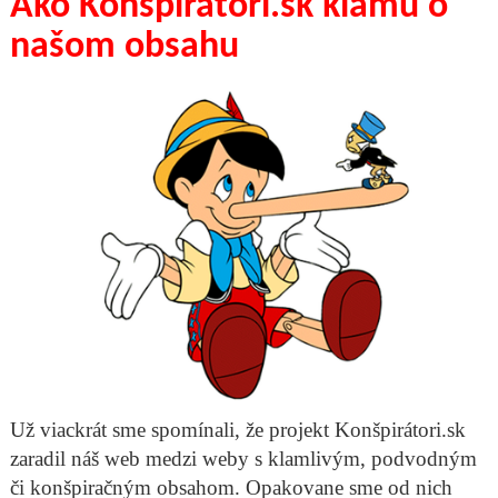
Ako Konšpirátori.sk klamú o
našom obsahu
Už viackrát sme spomínali, že projekt Konšpirátori.sk
zaradil náš web medzi weby s klamlivým, podvodným
či konšpiračným obsahom. Opakovane sme od nich