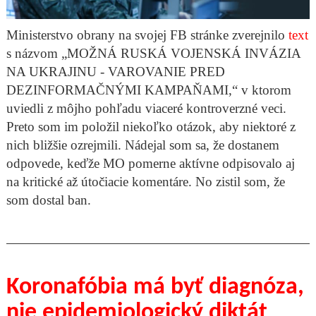
Ministerstvo obrany na svojej FB stránke zverejnilo
text
s názvom „MOŽNÁ RUSKÁ VOJENSKÁ INVÁZIA
NA UKRAJINU - VAROVANIE PRED
DEZINFORMAČNÝMI KAMPAŇAMI,“ v ktorom
uviedli z môjho pohľadu viaceré kontroverzné veci.
Preto som im položil niekoľko otázok, aby niektoré z
nich bližšie ozrejmili. Nádejal som sa, že dostanem
odpovede, keďže MO pomerne aktívne odpisovalo aj
na kritické až útočiacie komentáre. No zistil som, že
som dostal ban.
Koronafóbia má byť diagnóza,
nie epidemiologický diktát