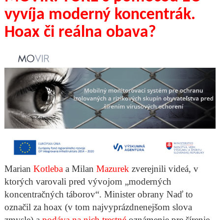
vyvíja moderný koncentrák.
Hoax či reálna obava?
Marian
Kotleba
a Milan
Mazurek
zverejnili videá, v
ktorých varovali pred vývojom „moderných
koncentračných táborov“. Minister obrany Naď to
označil za hoax (v tom najvyprázdnenejšom slova
zmysle) a
podáva na nich trestné
oznámenie pre šírenie