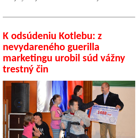
K odsúdeniu Kotlebu: z
nevydareného guerilla
marketingu urobil súd vážny
trestný čin