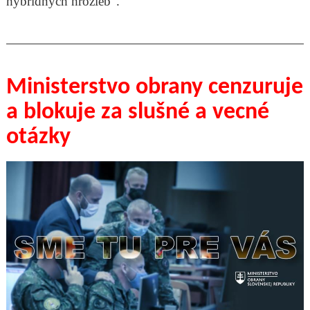
hybridných hrozieb“.
Ministerstvo obrany cenzuruje
a blokuje za slušné a vecné
otázky