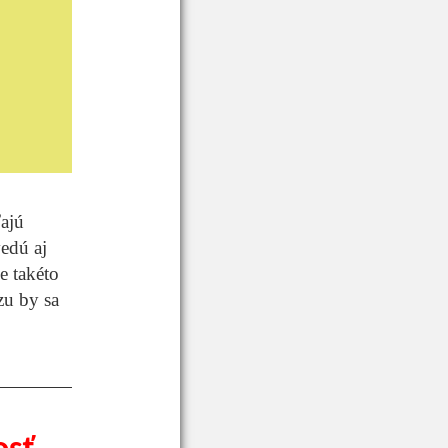
ajú
vedú aj
e takéto
zu by sa