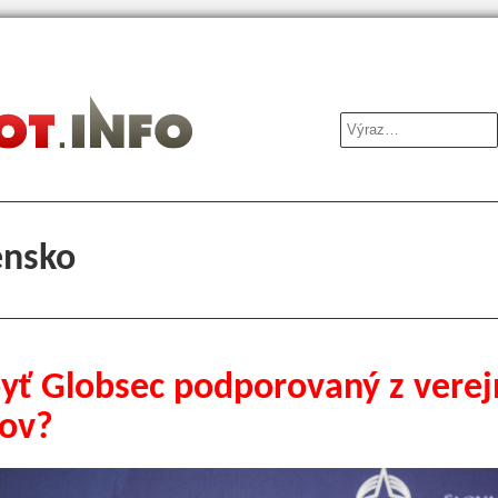
ensko
yť Globsec podporovaný z verej
jov?