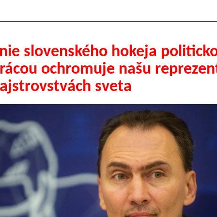
nie slovenského hokeja politick
rácou ochromuje našu reprezen
ajstrovstvách sveta