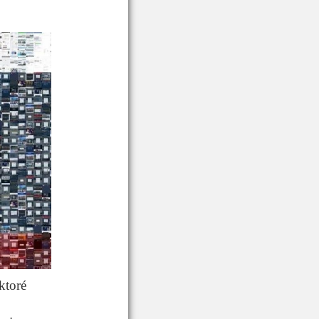
ktoré