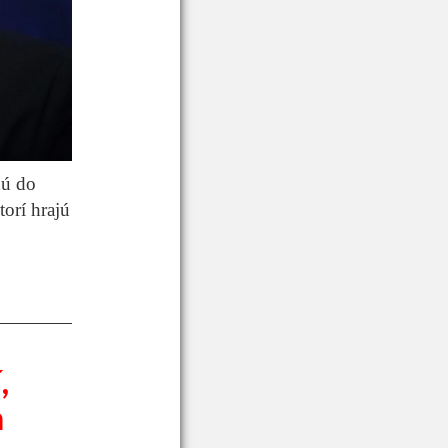
dú do
orí hrajú
,
h