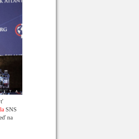
yť
la
SNS
eď na