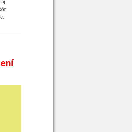
 aj
kôr
e.
není