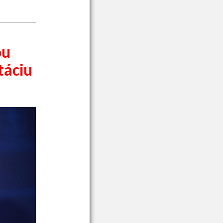
ou
táciu