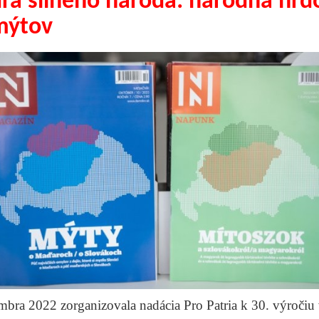
úra silného národa: národná hrd
mýtov
mbra 2022 zorganizovala nadácia Pro Patria k 30. výročiu