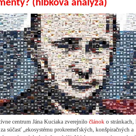
menty? (hĺbková analýza)
tívne centrum Jána Kuciaka zverejnilo
článok
o stránkach, 
 za súčasť „ekosystému prokremeľských, konšpiračných a