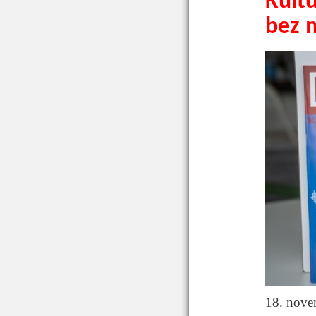
Kult
bez 
18. nove