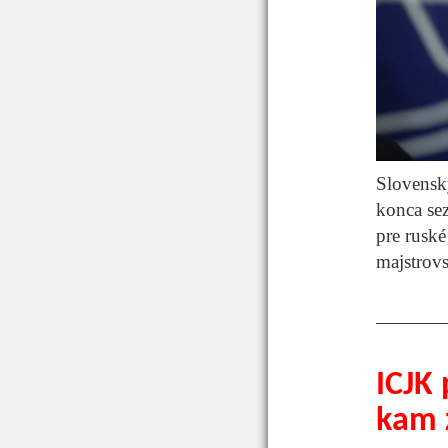
Slovensk
konca sez
pre rusk
majstrovs
ICJK 
kam z