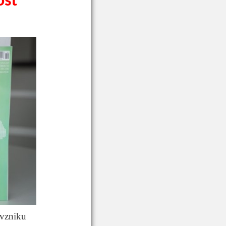
osť
 vzniku