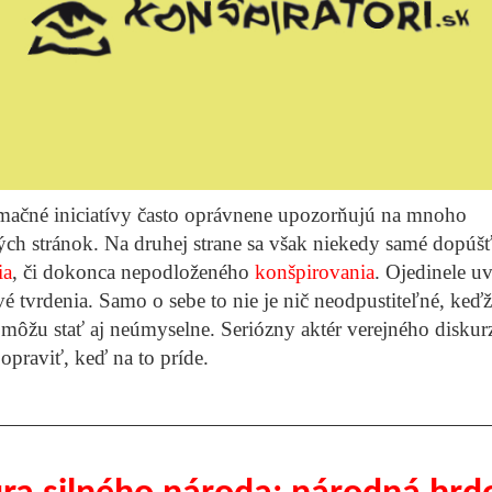
mačné iniciatívy často oprávnene upozorňujú na mnoho
ch stránok. Na druhej strane sa však niekedy samé dopúšť
ia
, či dokonca nepodloženého
konšpirovania
. Ojedinele u
é tvrdenia. Samo o sebe to nie je nič neodpustiteľné, keďž
môžu stať aj neúmyselne. Seriózny aktér verejného diskur
opraviť, keď na to príde.