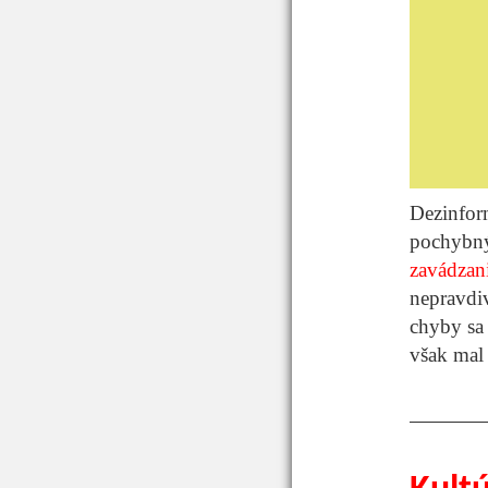
Dezinfor
pochybný
zavádzan
nepravdiv
chyby sa 
však mal 