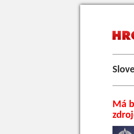
Slov
Má b
zdro