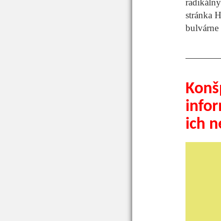
radikálny
stránka 
bulvárne 
Konšp
info
ich n