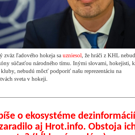
ý zväz ľadového hokeja sa
uzniesol
, že hráči z KHL nebu
óny súčasťou národného tímu. Inými slovami, hokejisti, kt
é kluby, nebudú môcť podporiť našu reprezentáciu na
tvách sveta v hokeji.
píše o ekosystéme dezinformácií
aradilo aj Hrot.info. Obstoja ic