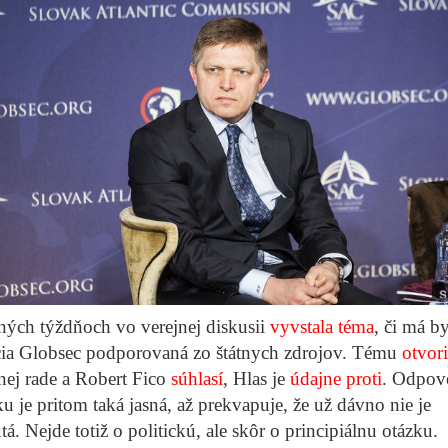
ných týždňoch vo verejnej diskusii
vyvstala téma
, či má b
cia Globsec podporovaná zo štátnych zdrojov. Tému
otvori
nej rade a Robert Fico
súhlasí
, Hlas je
údajne proti
. Odpov
ku je pritom taká jasná, až prekvapuje, že už dávno nie je
á. Nejde totiž o politickú, ale skôr o principiálnu otázku.