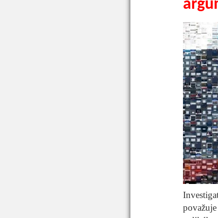
argu
Investiga
považuje