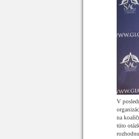
V posled
organizá
na koalič
túto otáz
rozhodnut