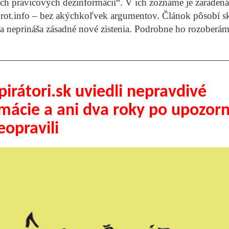
ch pravicových dezinformácií“. V ich zozname je zaradená
Hrot.info – bez akýchkoľvek argumentov. Článok pôsobí s
a neprináša zásadné nové zistenia. Podrobne ho rozoberám
irátori.sk uviedli nepravdivé
rmácie a ani dva roky po upozor
eopravili