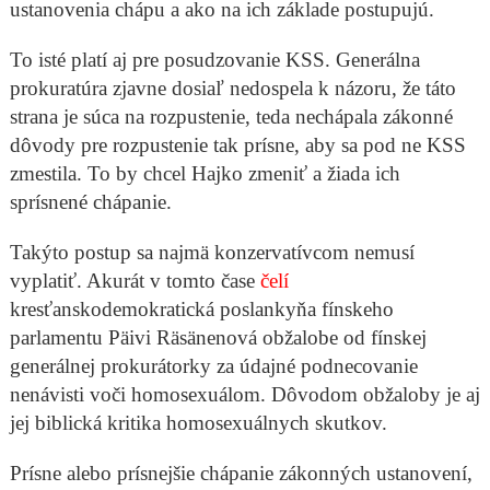
ustanovenia chápu a ako na ich základe postupujú.
To isté platí aj pre posudzovanie KSS. Generálna
prokuratúra zjavne dosiaľ nedospela k názoru, že táto
strana je súca na rozpustenie, teda nechápala zákonné
dôvody pre rozpustenie tak prísne, aby sa pod ne KSS
zmestila. To by chcel Hajko zmeniť a žiada ich
sprísnené chápanie.
Takýto postup sa najmä konzervatívcom nemusí
vyplatiť. Akurát v tomto čase
čelí
kresťanskodemokratická poslankyňa fínskeho
parlamentu Päivi Räsänenová obžalobe od fínskej
generálnej prokurátorky za údajné podnecovanie
nenávisti voči homosexuálom. Dôvodom obžaloby je aj
jej biblická kritika homosexuálnych skutkov.
Prísne alebo prísnejšie chápanie zákonných ustanovení,