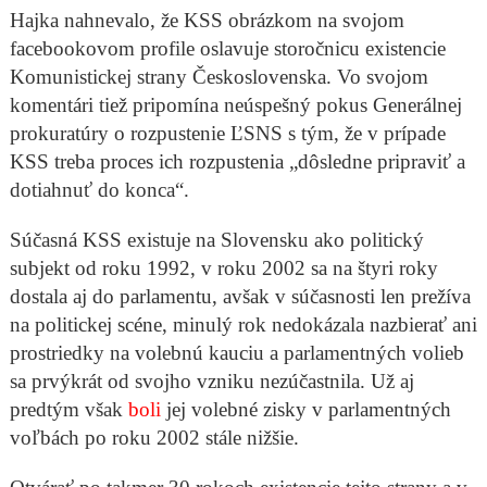
Hajka nahnevalo, že KSS obrázkom na svojom
facebookovom profile oslavuje storočnicu existencie
Komunistickej strany Československa. Vo svojom
komentári tiež pripomína neúspešný pokus Generálnej
prokuratúry o rozpustenie ĽSNS s tým, že v prípade
KSS treba proces ich rozpustenia „dôsledne pripraviť a
dotiahnuť do konca“.
Súčasná KSS existuje na Slovensku ako politický
subjekt od roku 1992, v roku 2002 sa na štyri roky
dostala aj do parlamentu, avšak v súčasnosti len prežíva
na politickej scéne, minulý rok nedokázala nazbierať ani
prostriedky na volebnú kauciu a parlamentných volieb
sa prvýkrát od svojho vzniku nezúčastnila. Už aj
predtým však
boli
jej volebné zisky v parlamentných
voľbách po roku 2002 stále nižšie.