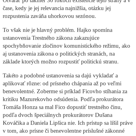
Otvárať po takmer 30 rokoch existencie tejto strany a v
čase, kedy je jej relevancia najnižšia, otázku jej
rozpustenia zaváňa uhorkovou sezónou.
To však nie je hlavný problém. Hajko spomína
ustanovenia Trestného zákona zakazujúce
spochybňovanie zločinov komunistického režimu, ako
aj ustanovenia zákona o politických stranách, na
základe ktorých možno rozpustiť politickú stranu.
Takéto a podobné ustanovenia sa dajú vykladať a
aplikovať rôzne: od prísneho chápania až po veľmi
benevolentné. Zoberme si príklad Ficovho stíhania za
kritiku Mazurekovho odsúdenia. Podľa prokurátora
Tomáša Honza sa mal Fico dopustiť trestného činu,
podľa dvoch špeciálnych prokurátorov Dušana
Kováčika a Daniela Lipšica nie. Ich prístup sa líšil práve
v tom, ako prísne či benevolentne príslušné zákonné