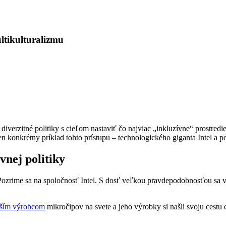
ultikulturalizmu
erzitné politiky s cieľom nastaviť čo najviac „inkluzívne“ prostredie
n konkrétny príklad tohto prístupu – technologického giganta Intel a 
vnej politiky
ozrime sa na spoločnosť Intel. S dosť veľkou pravdepodobnosťou sa v z
ším výrobcom
mikročipov na svete a jeho výrobky si našli svoju cestu