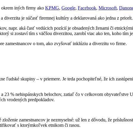
jú okrem iných firmy ako
KPMG
,
Google
,
Facebook
,
Microsoft
,
Danon
a diverzita je súčasť firemnej kultúry a deklarovaná ako jedna z priorít.
kov, napr. aká časť vedúcich pozícií je obsadených ženami či etnickým
ktorý si zostaví tím s väčšou diverzitou, zarobí viac ako ten, koho tím
re zamestnancov o tom, ako zvyšovať inklúziu a diverzitu vo firme.
e ľudské skupiny – v priemere. Je teda pochopiteľné, že ich zastúpenie
a 23 % nehispánskych belochov, zatiaľ čo v celkovom obyvateľstve 
šných vrodených predpokladov.
 zloženie zamestnancov je nezmyselné: už len z dôvodu, že príslušnosť k 
tifikovať s ktorýmkoľvek etnikom či rasou.