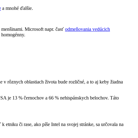
e
a mnohé ďalšie.
i menšinami. Microsoft napr. časť
odmeňovania vedúcich
 je homogénny.
 v rôznych oblastiach života bude rozličné, a to aj keby žiadna
USA je 13 % černochov a 66 % nehispánskych belochov. Táto
etniku či rase, ako píše Intel na svojej stránke, sa určovala na