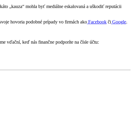
takáto „kauza“ mohla byť mediálne eskalovaná a uškodiť reputácii
Za svoje hovoria podobné prípady vo firmách ako
Facebook
či
Google
.
e vďační, keď nás finančne podporíte na čísle účtu: