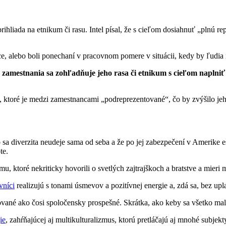
rihliada na etnikum či rasu. Intel písal, že s cieľom dosiahnuť „plnú r
e, alebo boli ponechaní v pracovnom pomere v situácii, kedy by ľudia ine
do zamestnania sa zohľadňuje jeho rasa či etnikum s cieľom naplni
ktoré je medzi zamestnancami „podreprezentované“, čo by zvýšilo jeho 
 sa diverzita neudeje sama od seba a že po jej zabezpečení v Amerike e
te.
, ktoré nekriticky hovorili o svetlých zajtrajškoch a bratstve a mieri
vníci
realizujú s tonami úsmevov a pozitívnej energie a, zdá sa, bez up
ované ako čosi spoločensky prospešné. Skrátka, ako keby sa všetko malo
ie
, zahŕňajúcej aj multikulturalizmus, ktorú pretláčajú aj mnohé subje