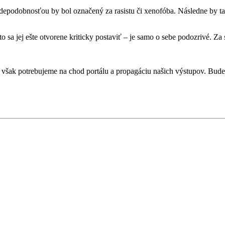
pravdepodobnosťou by bol označený za rasistu či xenofóba. Následne by 
to sa jej ešte otvorene kriticky postaviť – je samo o sebe podozrivé. 
však potrebujeme na chod portálu a propagáciu našich výstupov. Budem