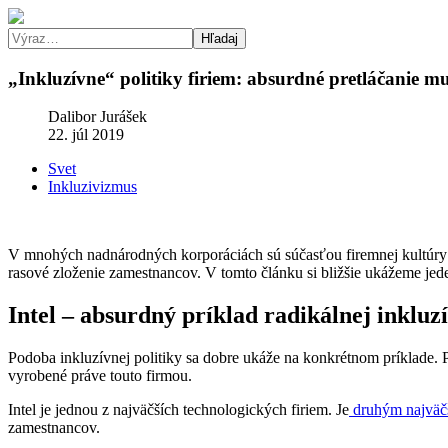
Hľadaj
„Inkluzívne“ politiky firiem: absurdné pretláčanie m
Dalibor Jurášek
22. júl 2019
Svet
Inkluzivizmus
V mnohých nadnárodných korporáciách sú súčasťou firemnej kultúry div
rasové zloženie zamestnancov. V tomto článku si bližšie ukážeme jede
Intel – absurdný príklad radikálnej inkluzí
Podoba inkluzívnej politiky sa dobre ukáže na konkrétnom príklade. P
vyrobené práve touto firmou.
Intel je jednou z najväčších technologických firiem. Je
druhým najväč
zamestnancov.