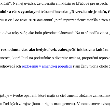
klúzii“. Na nej uvádza, že diverzita a inklúzia sú kľúčové pre úspech.
ltúr a rás s vysmiatymi tvárami hovoria: „Diverzita nie je niečo, 
vili si cieľ do roku 2020 dosiahnuť „plnú reprezentáciu“ menšín a žie
da o dva roky skôr, ako bolo pôvodne plánované. Na to sú podľa videa 
rozhodnutí, viac ako kedykoľvek, zabezpečiť inkluzívnu kultúru v
ancoch, ktoré Intel na podstránke o diverzite uvádza, proporčnú reprez
ezodpovedá ich
rozloženiu v americkej populácii
(tam ženy tvoria okolo 
gažuje v tvorbe opatrení, ktoré majú za cieľ zmeniť zloženie zamestnan
tu ľudských zdrojov (human rights management). V tomto smere exist