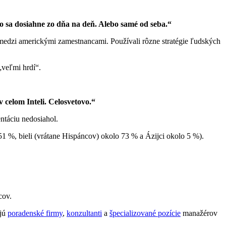
čo sa dosiahne zo dňa na deň. Alebo samé od seba.“
n medzi americkými zamestnancami. Používali rôzne stratégie ľudských
„veľmi hrdí“.
 celom Inteli. Celosvetovo.“
entáciu nedosiahol.
51 %, bieli (vrátane Hispáncov) okolo 73 % a Ázijci okolo 5 %).
cov.
ujú
poradenské firmy
,
konzultanti
a
špecializované pozície
manažérov