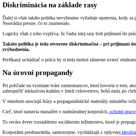
Diskriminácia na základe rasy
Ďalej si však takáto politika nevyhnutne vyžaduje opatrenia, kedy sa p
Neuvádza presne, čo to znamenalo.
Logicky však z toho vyplýva, že ľudia istej rasy boli prijímaní do prác
Takáto politika je teda otvorene diskriminačná – pri prijímaní 
zvýhodnenia.
Prefíkaný uchádzač o prácu by si teda mohol zámerne uviesť etnikum, 
Na úrovni propagandy
Pri pohľade na vysmiate tváre zamestnancov, ktorí hovoria o tom, ako
zabezpečiť inkluzívnu kultúru v Inteli celosvetovo, behá mráz po chrb
V mnohom asociujú frázy a propagandistické materiály minulého režimu
Cieľ, ktorí nastavia manažéri v nadnárodnej korporácii,
ochotní praco
To otvára dvere rozsiahlemu sociálnemu inžinierstvu, ktoré je propag
Korporátni predstavitelia, samozrejme, vychádzajú z vplyvnej
ideológ