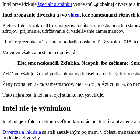
Intel prevádzkuje
špeciálnu stránku
venovanú „globálnej diverzite a in
Intel propaguje diverzitu aj vo
videu
, kde zamestnanci rôznych ku
Preto v Inteli v roku 2015 zanalyzovali dáta o zamestnancoch a stano
zdrojov: prijímanie, udržiavanie či vzdelávanie zamestnancov.
„Plnú reprezentáciu“ sa Intelu podarilo dosiahnuť už v roku 2018, te
Vo videu však zamestnanci dodávajú:
„Ešte sme neskončili. Zďaleka. Naopak, iba začíname. Sme 
Zvláštne však je, že ani podľa aktuálnych čísel o amerických zamestn
Ženy tvoria len 27 % zamestnancov, bieli 46 %, a Ázijci 38 %, čo n
Túto nejasnosť Intel na svojej stránke nevysvetľuje.
Intel nie je výnimkou
Intel nie je zďaleka jedinou veľkou korporáciou, ktorá sa otvorene an
Diverzita a inklúzia
sa stali zaužívaným pojmami v oblasti manažmen
inklúzie a diverzity.