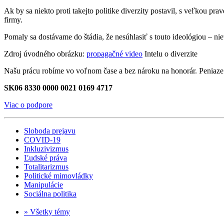
Ak by sa niekto proti takejto politike diverzity postavil, s veľkou 
firmy.
Pomaly sa dostávame do štádia, že nesúhlasiť s touto ideológiou – nie
Zdroj úvodného obrázku:
propagačné video
Intelu o diverzite
Našu prácu robíme vo voľnom čase a bez nároku na honorár. Peniaze 
SK06 8330 0000 0021 0169 4717
Viac o podpore
Sloboda prejavu
COVID-19
Inkluzivizmus
Ľudské práva
Totalitarizmus
Politické mimovládky
Manipulácie
Sociálna politika
» Všetky témy