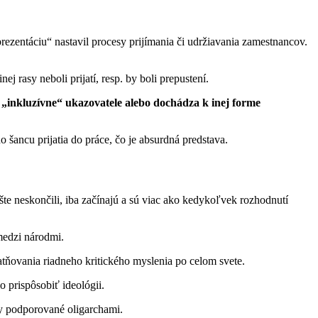
eprezentáciu“ nastavil procesy prijímania či udržiavania zamestnancov.
j rasy neboli prijatí, resp. by boli prepustení.
ť „inkluzívne“ ukazovatele alebo dochádza k inej forme
šancu prijatia do práce, čo je absurdná predstava.
šte neskončili, iba začínajú a sú viac ako kedykoľvek rozhodnutí
 medzi národmi.
latňovania riadneho kritického myslenia po celom svete.
 prispôsobiť ideológii.
kty podporované oligarchami.