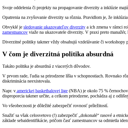
Svoje oddelenia či projekty na propagovanie diverzity a inklúzie ma
Opatrenia na zvyšovanie diverzity sa rôznia. Pravidlom je, že inklúzia 
Obvyklé je
sledovanie ukazovateľov diverzity
a ich zmena v rámci ro
zamestnancov
viaže na ukazovatele diverzity. V praxi preto manažér, 
Diverzitné politiky takmer vždy obsahujú vzdelávanie či workshopy p
V čom je diverzitná politika absurdná
Takáto politika je absurdná z viacerých dôvodov.
V prvom rade, ľudia sa prirodzene líšia v schopnostiach. Rovnako rôzn
diskriminácia neexistovala.
Napr. v
americkej basketbalovej lige
(NBA) je okolo 75 % černochov 
disproporcia takmer určite, a celkom prirodzene, pochádza aj z odli
Vo všeobecnosti je dôležité zabezpečiť rovnosť príležitostí.
Snažiť sa však celosvetovo (!) zabezpečiť „dokonalé“ rasové a etnické
základe sebaidentifikácie, pričom časť zamestnancov sa odmietla iden