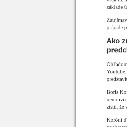
základe ú
Zaujímavý
prípade p
Ako z
predc
Ohľadom 
Youtube.
predstavi
Boris Kor
neupovedo
zistil, že
Koróni ď