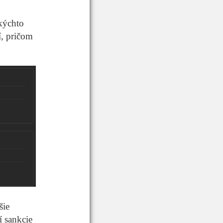
kýchto
í, pričom
šie
í sankcie