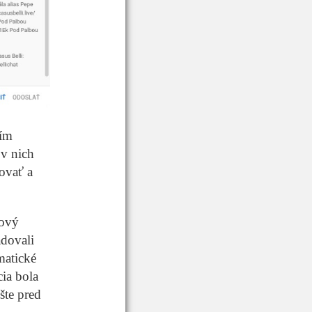
jím
 v nich
govať a
bový
adovali
matické
ia bola
šte pred