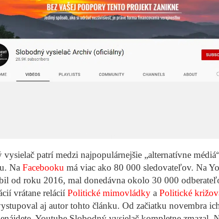
vysielač patrí medzi najpopulárnejšie „alternatívne médiá
ku. Na
Facebooku
má viac ako 80 000 sledovateľov. Na Yo
bil od roku 2016, mal donedávna okolo 30 000 odberateľov
ácií vrátane relácií
Politické mimovládky
a
Politické križo
ystupoval aj autor tohto článku. Od začiatku novembra ic
nenájdete. Youtube Slobodný vysielač kompletne zmazal. 