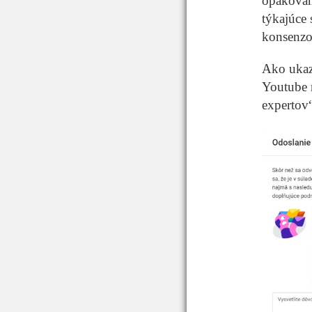
opakovan
týkajúce 
konsenzo
Ako ukazu
Youtube 
expertov“