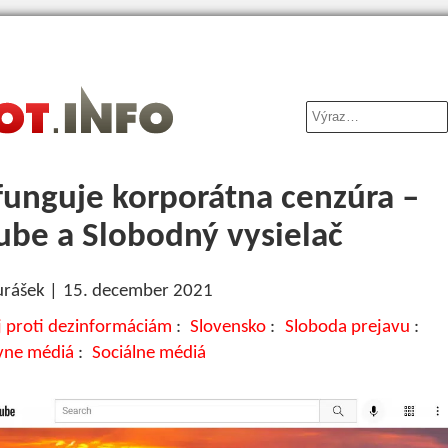
funguje korporátna cenzúra –
ube a Slobodný vysielač
urášek
15. december 2021
j proti dezinformáciám
Slovensko
Sloboda prejavu
ívne médiá
Sociálne médiá