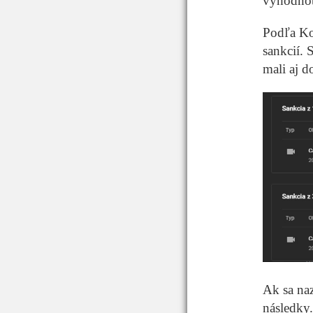
vyhodnot
Podľa Kor
sankcií. 
mali aj d
Ak sa naz
následky.