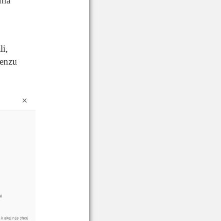
nia
i,
senzu