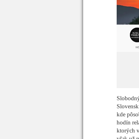
Slobodný 
Slovens
kde pôso
hodín rel
ktorých v
však už 