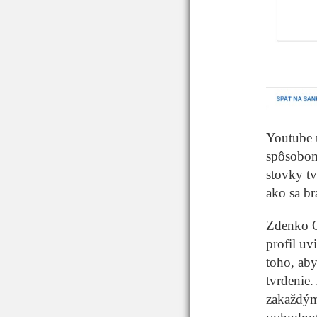
Youtube 
spôsobom 
stovky tv
ako sa br
Zdenko O
profil uv
toho, ab
tvrdenie.
zakaždým