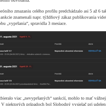
ením odvolania.
óniho zmazaniu celého profilu predchádzalo asi 5 až 6 ta
Sankcie znamenali napr. týždňový zákaz publikovania vide
obu „vypršania“, spravidla 3 mesiace.
bieralo viac „nevypršaných“ sankcií, mohlo to mať vážnej
 V niektorých prípadoch bol Slobodný vysielač pri udelen