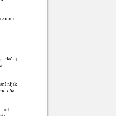
krétnom
ielač aj
a
aní nijak
ého dňa
č bol