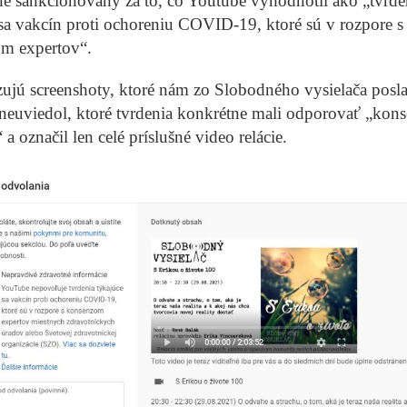
e sankcionovaný za to, čo Youtube vyhodnotil ako „tvrde
sa vakcín proti ochoreniu COVID-19, ktoré sú v rozpore s
m expertov“.
jú screenshoty, ktoré nám zo Slobodného vysielača poslal
neuviedol, ktoré tvrdenia konkrétne mali odporovať „kon
 a označil len celé príslušné video relácie.