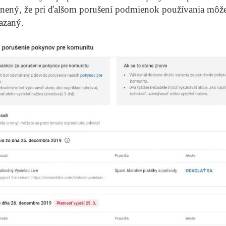
rnený, že pri ďalšom porušení podmienok používania môže
azaný.