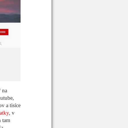
“ na
utube,
 a tisíce
vatky
, v
h tam
Na