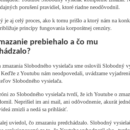
dajných porušení pravidiel, ktoré riadne neodôvodnil.
 je aj celý proces, ako k tomu prišlo a ktorý nám na kon
ribližuje princípy fungovania korporátnej cenzúry.
mazanie prebiehalo a čo mu
hádzalo?
zmazania Slobodného vysielača sme oslovili Slobodný vys
 Keďže z Youtubu nám neodpovedali, uvádzame vyjadreni
teľov Slobodného vysielača.
óni zo Slobodného vysielača tvrdí, že ich Youtube o zmaz
mil. Neprišiel im ani mail, ani odôvodnenie, akurát jedn
 videá zmizli a nedá sa prihlásiť.
alej uviedol, čo zmazaniu predchádzalo. Slobodný vysiela