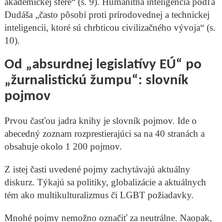
akademickej sfére“ (s. 9). Humanitná inteligencia podľa
Dudáša „často pôsobí proti prírodovednej a technickej
inteligencii, ktoré sú chrbticou civilizačného vývoja“ (s.
10).
Od „absurdnej legislatívy EÚ“ po
„žurnalistickú žumpu“: slovník
pojmov
Prvou časťou jadra knihy je slovník pojmov. Ide o
abecedný zoznam rozprestierajúci sa na 40 stranách a
obsahuje okolo 1 200 pojmov.
Z istej časti uvedené pojmy zachytávajú aktuálny
diskurz. Týkajú sa politiky, globalizácie a aktuálnych
tém ako multikulturalizmus či LGBT požiadavky.
Mnohé pojmy nemožno označiť za neutrálne. Naopak,