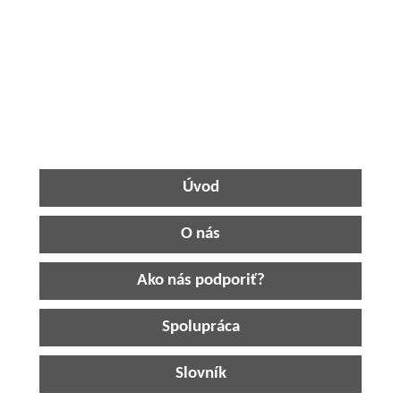
Úvod
O nás
Ako nás podporiť?
Spolupráca
Slovník