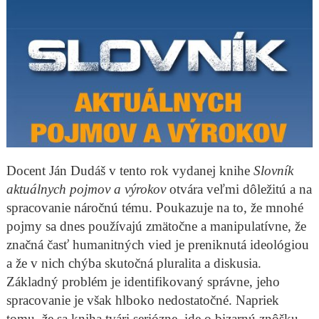
Docent Ján Dudáš v tento rok vydanej knihe
Slovník
aktuálnych pojmov a výrokov
otvára veľmi dôležitú a na
spracovanie náročnú tému. Poukazuje na to, že mnohé
pojmy sa dnes používajú zmätočne a manipulatívne, že
značná časť humanitných vied je preniknutá ideológiou
a že v nich chýba skutočná pluralita a diskusia.
Základný problém je identifikovaný správne, jeho
spracovanie je však hlboko nedostatočné. Napriek
tomu, že sa kniha tvári seriózne, ide o bizarnú znôšku