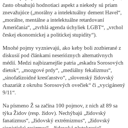
často obsahujú hodnotiaci aspekt a niekedy sú priam
znevažujúce („morálny a intelektuálny dement Havel“,
„morálne, mentálne a intelektuálne retardovaní
Američania“, „zvrhlá agenda úchyliek LGBT“, „vrchol
českej ekonomickej a politickej stupidity“).
Mnohé pojmy vyznievajú, ako keby boli zozbierané z
diskusií pod článkami neserióznych alternatívnych
médií. Medzi najbizarnejšie patria „eskadra Sorosových
dietok“, „mozgové prdy“, „mediálny fekalizmus“,
„sinofašizoidné kresťanstvo“, „slovenský židovský
chazariát z okruhu Sorosových ovečiek“ či „vycigánený
9/11“.
Na písmeno Ž sa začína 100 pojmov, z nich až 89 sa
týka Židov (resp. židov). Nechýbajú „židovský
fanatizmus“, „židovský extrémizmus“, „židovský
sionistický rasizmus“, „židovská plutokracia“,