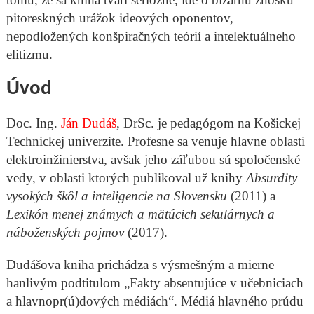
pitoreskných urážok ideových oponentov,
nepodložených konšpiračných teórií a intelektuálneho
elitizmu.
Úvod
Doc. Ing.
Ján Dudáš
, DrSc. je pedagógom na Košickej
Technickej univerzite. Profesne sa venuje hlavne oblasti
elektroinžinierstva, avšak jeho záľubou sú spoločenské
vedy, v oblasti ktorých publikoval už knihy
Absurdity
vysokých škôl a inteligencie na Slovensku
(2011) a
Lexikón menej známych a mätúcich sekulárnych a
náboženských pojmov
(2017).
Dudášova kniha prichádza s výsmešným a mierne
hanlivým podtitulom „Fakty absentujúce v učebniciach
a hlavnopr(ú)dových médiách“. Médiá hlavného prúdu