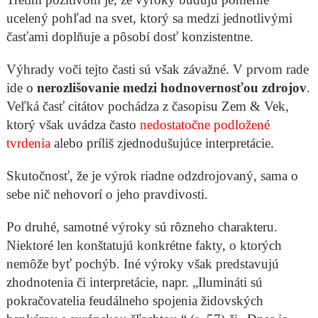
ucelený pohľad na svet, ktorý sa medzi jednotlivými
časťami doplňuje a pôsobí dosť konzistentne.
Výhrady voči tejto časti sú však závažné. V prvom rade
ide o
nerozlišovanie medzi hodnovernosťou zdrojov
.
Veľká časť citátov pochádza z časopisu Zem & Vek,
ktorý však uvádza často
nedostatočne podložené
tvrdenia
alebo príliš zjednodušujúce interpretácie.
Skutočnosť, že je výrok riadne odzdrojovaný, sama o
sebe nič nehovorí o jeho pravdivosti.
Po druhé, samotné výroky sú rôzneho charakteru.
Niektoré len konštatujú konkrétne fakty, o ktorých
nemôže byť pochýb. Iné výroky však predstavujú
zhodnotenia či interpretácie, napr. „Ilumináti sú
pokračovatelia feudálneho spojenia židovských