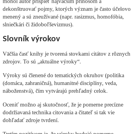
mohol autor prispieť najväčším prínosom a
dekonštruovať pojmy, ktorých význam je často účelovo
menený a sú zneužívané (napr. rasizmus, homofóbia,
slniečkári či židoboľševizmus).
Slovník výrokov
Väčšia časť knihy je tvorená stovkami citátov z rôznych
zdrojov. To sú „aktuálne výroky“.
Výroky sú členené do tematických okruhov (politika
(domáca, zahraničná), humanitné disciplíny, veda,
náboženstvá), čím vytvárajú prehľadný celok.
Oceniť možno aj skutočnosť, že je pomerne precízne
dodržiavaná technika citovania a čitateľ si tak vie
dohľadať zdroje tvrdení.
Tretím pozitívom je, že výroky budujú pomerne