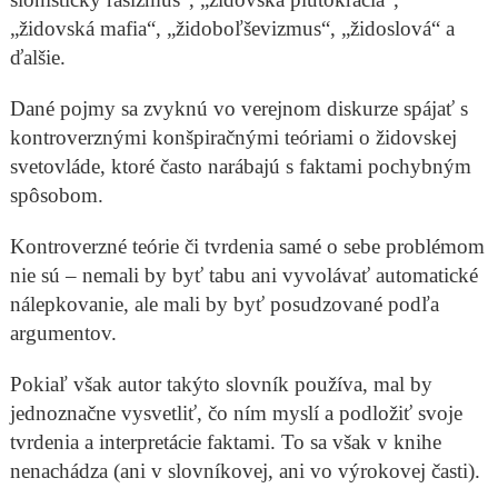
„židovská mafia“, „židoboľševizmus“, „židoslová“ a
ďalšie.
Dané pojmy sa zvyknú vo verejnom diskurze spájať s
kontroverznými konšpiračnými teóriami o židovskej
svetovláde, ktoré často narábajú s faktami pochybným
spôsobom.
Kontroverzné teórie či tvrdenia samé o sebe problémom
nie sú – nemali by byť tabu ani vyvolávať automatické
nálepkovanie, ale mali by byť posudzované podľa
argumentov.
Pokiaľ však autor takýto slovník používa, mal by
jednoznačne vysvetliť, čo ním myslí a podložiť svoje
tvrdenia a interpretácie faktami. To sa však v knihe
nenachádza (ani v slovníkovej, ani vo výrokovej časti).