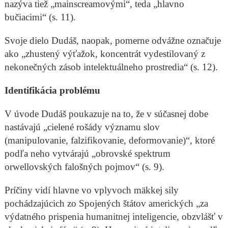
nazýva tiež „mainscreamovými“, teda „hlavno
bučiacimi“ (s. 11).
Svoje dielo Dudáš, naopak, pomerne odvážne označuje
ako „zhustený výťažok, koncentrát vydestilovaný z
nekonečných zásob intelektuálneho prostredia“ (s. 12).
Identifikácia problému
V úvode Dudáš poukazuje na to, že v súčasnej dobe
nastávajú „cielené rošády významu slov
(manipulovanie, falzifikovanie, deformovanie)“, ktoré
podľa neho vytvárajú „obrovské spektrum
orwellovských falošných pojmov“ (s. 9).
Príčiny vidí hlavne vo vplyvoch mäkkej sily
pochádzajúcich zo Spojených štátov amerických „za
výdatného prispenia humanitnej inteligencie, obzvlášť v