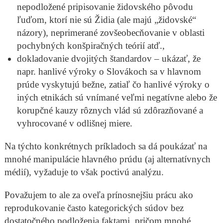
nepodložené pripisovanie židovského pôvodu
ľuďom, ktorí nie sú Židia (ale majú „židovské“
názory), neprimerané zovšeobecňovanie v oblasti
pochybných konšpiračných teórií atď.,
dokladovanie dvojitých štandardov – ukázať, že
napr. hanlivé výroky o Slovákoch sa v hlavnom
prúde vyskytujú bežne, zatiaľ čo hanlivé výroky o
iných etnikách sú vnímané veľmi negatívne alebo že
korupčné kauzy rôznych vlád sú zdôrazňované a
vyhrocované v odlišnej miere.
Na týchto konkrétnych príkladoch sa dá poukázať na
mnohé manipulácie hlavného prúdu (aj alternatívnych
médií), vyžaduje to však poctivú analýzu.
Považujem to ale za oveľa prínosnejšiu prácu ako
reprodukovanie často kategorických súdov bez
dostatočného podloženia faktami, pričom mnohé