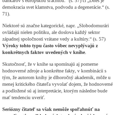
bankárov s európskou šľachtou.“ (s. 57) či „Dnes je
demokracia svet klamstva, podvodu a degenerácie.“ (s.
71).
Niektoré sú značne kategorické, napr. „Slobodomurári
ovládajú nielen politiku, ale doslova každý sektor
západnej spoločnosti vrátane vedy a kultúry.“ (s. 57)
Výroky tohto typu často vôbec nevyplývajú z
konkrétnych faktov uvedených v knihe
.
Skutočnosť, že v knihe sa spomínajú aj pomerne
hodnoverné zdroje a konkrétne fakty, v kombinácii s
tým, že autorom knihy je dlhoročný akademik, môže u
menej kritického čitateľa vyvolať dojem, že hodnoverné
a podložené sú aj interpretácie, ktorým následne bude
mať tendenciu uveriť.
Seriózny čitateľ sa však nemôže spoľahnúť na