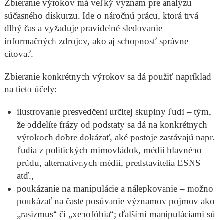
Zbieranie výrokov má veľký význam pre analýzu
súčasného diskurzu. Ide o náročnú prácu, ktorá trvá
dlhý čas a vyžaduje pravidelné sledovanie
informačných zdrojov, ako aj schopnosť správne
citovať.
Zbieranie konkrétnych výrokov sa dá použiť napríklad
na tieto účely:
ilustrovanie presvedčení určitej skupiny ľudí – tým,
že oddelíte frázy od podstaty sa dá na konkrétnych
výrokoch dobre dokázať, aké postoje zastávajú napr.
ľudia z politických mimovládok, médií hlavného
prúdu, alternatívnych médií, predstavitelia ĽSNS
atď.,
poukázanie na manipulácie a nálepkovanie – možno
poukázať na časté posúvanie významov pojmov ako
„rasizmus“ či „xenofóbia“; ďalšími manipuláciami sú