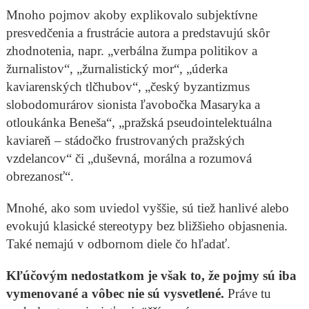
Mnoho pojmov akoby explikovalo subjektívne
presvedčenia a frustrácie autora a predstavujú skôr
zhodnotenia, napr. „verbálna žumpa politikov a
žurnalistov“, „žurnalistický mor“, „úderka
kaviarenských tlčhubov“, „český byzantizmus
slobodomurárov sionista ľavobočka Masaryka a
otloukánka Beneša“, „pražská pseudointelektuálna
kaviareň – stádočko frustrovaných pražských
vzdelancov“ či „duševná, morálna a rozumová
obrezanosť“.
Mnohé, ako som uviedol vyššie, sú tiež hanlivé alebo
evokujú klasické stereotypy bez bližšieho objasnenia.
Také nemajú v odbornom diele čo hľadať.
Kľúčovým nedostatkom je však to, že pojmy sú iba
vymenované a vôbec nie sú vysvetlené.
Práve tu