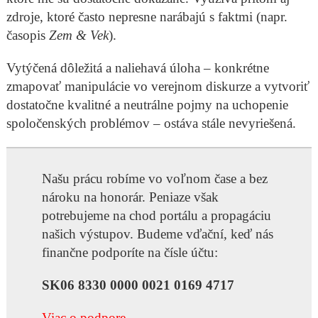
zdroje, ktoré často nepresne narábajú s faktmi (napr.
časopis
Zem & Vek
).
Vytýčená dôležitá a naliehavá úloha – konkrétne
zmapovať manipulácie vo verejnom diskurze a vytvoriť
dostatočne kvalitné a neutrálne pojmy na uchopenie
spoločenských problémov – ostáva stále nevyriešená.
Našu prácu robíme vo voľnom čase a bez
nároku na honorár. Peniaze však
potrebujeme na chod portálu a propagáciu
našich výstupov. Budeme vďační, keď nás
finančne podporíte na čísle účtu:
SK06 8330 0000 0021 0169 4717
Viac o podpore