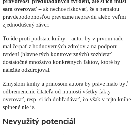
pravdivosť predkladaných tvrdení, ale si ich musí
sám overovať
– ak nechce riskovať, že s nemalou
pravdepodobnosťou prevezme nepravdu alebo veľmi
zjednodušený záver.
To ide proti podstate knihy – autor by v prvom rade
mal čerpať z hodnoverných zdrojov a na podporu
tvrdení (hlavne tých kontroverzných) zozbierať
dostatočné množstvo konkrétnych faktov, ktoré by
náležite odzdrojoval.
Zmyslom knihy a prínosom autora by práve malo byť
odbremenenie čitateľa od nutnosti všetky fakty
overovať, resp. si ich dohľadávať, čo však v tejto knihe
splnené nie je.
Nevyužitý potenciál