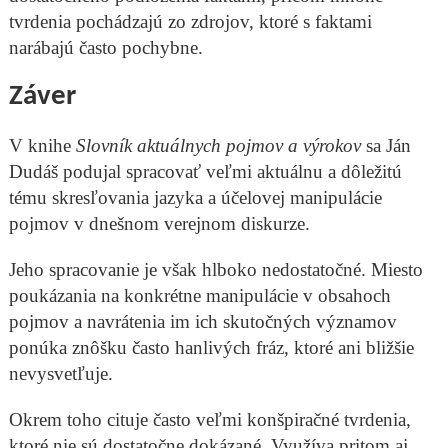
tvrdenia pochádzajú zo zdrojov, ktoré s faktami
narábajú často pochybne.
Záver
V knihe
Slovník aktuálnych pojmov a výrokov
sa Ján
Dudáš podujal spracovať veľmi aktuálnu a dôležitú
tému skresľovania jazyka a účelovej manipulácie
pojmov v dnešnom verejnom diskurze.
Jeho spracovanie je však hlboko nedostatočné. Miesto
poukázania na konkrétne manipulácie v obsahoch
pojmov a navrátenia im ich skutočných významov
ponúka znôšku často hanlivých fráz, ktoré ani bližšie
nevysvetľuje.
Okrem toho cituje často veľmi konšpiračné tvrdenia,
ktoré nie sú dostatočne dokázané. Využíva pritom aj