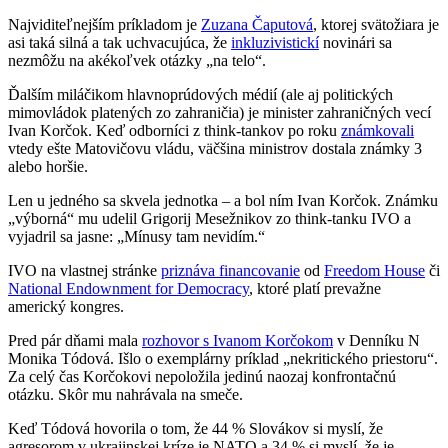
Najviditeľnejším príkladom je
Zuzana Čaputová
, ktorej svätožiara je
asi taká silná a tak uchvacujúca, že
inkluzivistickí
novinári sa
nezmôžu na akékoľvek otázky „na telo“.
Ďalším miláčikom hlavnoprúdových médií (ale aj politických
mimovládok platených zo zahraničia) je minister zahraničných vecí
Ivan Korčok. Keď odborníci z think-tankov po roku
známkovali
vtedy ešte Matovičovu vládu, väčšina ministrov dostala známky 3
alebo horšie.
Len u jedného sa skvela jednotka – a bol ním Ivan Korčok. Známku
„výborná“ mu udelil Grigorij Mesežnikov zo think-tanku IVO a
vyjadril sa jasne: „Mínusy tam nevidím.“
IVO na vlastnej stránke
priznáva financovanie
od
Freedom House
či
National Endownment for Democracy
, ktoré platí prevažne
americký kongres.
Pred pár dňami mala
rozhovor s Ivanom Korčokom
v Denníku N
Monika Tódová. Išlo o exemplárny príklad „nekritického priestoru“.
Za celý čas Korčokovi nepoložila jedinú naozaj konfrontačnú
otázku. Skôr mu nahrávala na smeče.
Keď Tódová hovorila o tom, že 44 % Slovákov si myslí, že
agresorom v ukrajinskej kríze je NATO a 34 % si myslí, že je