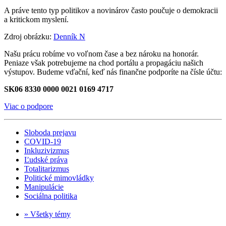
A práve tento typ politikov a novinárov často poučuje o demokracii
a kritickom myslení.
Zdroj obrázku:
Denník N
Našu prácu robíme vo voľnom čase a bez nároku na honorár.
Peniaze však potrebujeme na chod portálu a propagáciu našich
výstupov. Budeme vďační, keď nás finančne podporíte na čísle účtu:
SK06 8330 0000 0021 0169 4717
Viac o podpore
Sloboda prejavu
COVID-19
Inkluzivizmus
Ľudské práva
Totalitarizmus
Politické mimovládky
Manipulácie
Sociálna politika
» Všetky témy