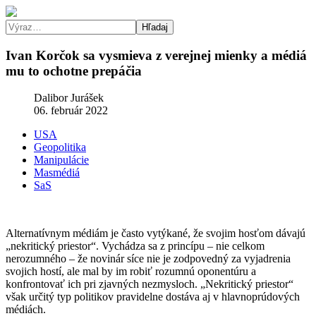
Hľadaj
Ivan Korčok sa vysmieva z verejnej mienky a médiá
mu to ochotne prepáčia
Dalibor Jurášek
06. február 2022
USA
Geopolitika
Manipulácie
Masmédiá
SaS
Alternatívnym médiám je často vytýkané, že svojim hosťom dávajú
„nekritický priestor“. Vychádza sa z princípu – nie celkom
nerozumného – že novinár síce nie je zodpovedný za vyjadrenia
svojich hostí, ale mal by im robiť rozumnú oponentúru a
konfrontovať ich pri zjavných nezmysloch. „Nekritický priestor“
však určitý typ politikov pravidelne dostáva aj v hlavnoprúdových
médiách.