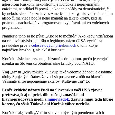
agresorom Ruskom, nekonfrontuje Korčoka s nepríjemnými
otázkami, napríklad či považuje konanie vlády za demokratické, či
by nebolo vhodné o zmluve s Američanmi zorganizovať referendum
alebo či má vláda podľa neho mandát na takéto kroky, keď sa
priamo nenachádzajú v programovom vyhlásení ani vo volebných
programoch.
Namiesto toho sa ho pýta: „Ako je to možné?“ Ako keby, vzhľadom
na celkové súvislosti, nešlo o legitímny názor (USA vychádza
pravidelne prvé v
celosvetových prieskumoch
o tom, kto je
najväčšou hrozbou), ale akúsi kuriozitu.
Korčok následne prezentuje bizarnú teóriu o tom, prečo je verejná
mienka na Slovensku obrátená silne kriticky voči NATO.
Vraj „sa“ tu „roky rokúce kultivuje také vedomie Západu a osobitne
úlohy Spojených štátov, že veci sú postavené z nôh na hlavu“.
Všimnite si, že nepomenuje aktérov. Kultivuje „sa“ to.
Lenže kritické názory ľudí na Slovensku voči USA zjavne
pretrvávajú aj napriek dlhoročnej „masáži“ od
hlavnoprúdových médií a
mimovládok
. Zjavne majú teda hlbšie
korene, čo však Tódová ani Korčok vôbec neriešia.
Korčok ďalej tvrdí: „Veď tu sa dvom bývalým premiérom a ich