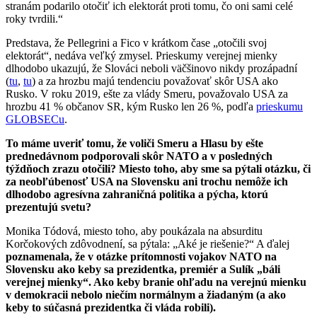
stranám podarilo otočiť ich elektorát proti tomu, čo oni sami celé
roky tvrdili.“
Predstava, že Pellegrini a Fico v krátkom čase „otočili svoj
elektorát“, nedáva veľký zmysel. Prieskumy verejnej mienky
dlhodobo ukazujú, že Slováci neboli väčšinovo nikdy prozápadní
(
tu
,
tu
) a za hrozbu majú tendenciu považovať skôr USA ako
Rusko. V roku 2019, ešte za vlády Smeru, považovalo USA za
hrozbu 41 % občanov SR, kým Rusko len 26 %, podľa
prieskumu
GLOBSECu
.
To máme uveriť tomu, že voliči Smeru a Hlasu by ešte
prednedávnom podporovali skôr NATO a v posledných
týždňoch zrazu otočili? Miesto toho, aby sme sa pýtali otázku, či
za neobľúbenosť USA na Slovensku ani trochu nemôže ich
dlhodobo agresívna zahraničná politika a pýcha, ktorú
prezentujú svetu?
Monika Tódová, miesto toho, aby poukázala na absurditu
Korčokových zdôvodnení, sa pýtala: „Aké je riešenie?“ A ďalej
poznamenala, že v otázke prítomnosti vojakov NATO na
Slovensku ako keby sa prezidentka, premiér a Sulík „báli
verejnej mienky“. Ako keby branie ohľadu na verejnú mienku
v demokracii nebolo niečím normálnym a žiadaným (a ako
keby to súčasná prezidentka či vláda robili).