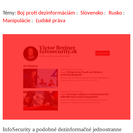
Boj proti dezinformáciám
Slovensko
Rusko
Manipulácie
Ľudské práva
InfoSecurity a podobné dezinformačné jednostranne