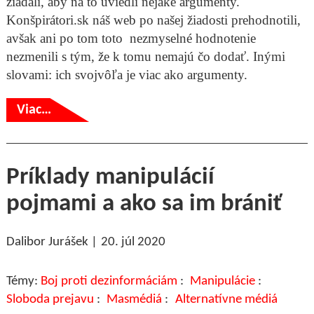
žiadali, aby na to uviedli nejaké argumenty.
Konšpirátori.sk náš web po našej žiadosti prehodnotili,
avšak ani po tom toto nezmyselné hodnotenie
nezmenili s tým, že k tomu nemajú čo dodať. Inými
slovami: ich svojvôľa je viac ako argumenty.
Viac…
Príklady manipulácií
pojmami a ako sa im brániť
Dalibor Jurášek
20. júl 2020
Boj proti dezinformáciám
Manipulácie
Sloboda prejavu
Masmédiá
Alternatívne médiá