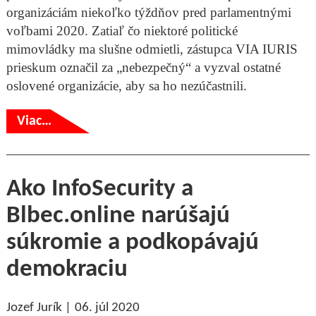
organizáciám niekoľko týždňov pred parlamentnými
voľbami 2020. Zatiaľ čo niektoré politické
mimovládky ma slušne odmietli, zástupca VIA IURIS
prieskum označil za „nebezpečný“ a vyzval ostatné
oslovené organizácie, aby sa ho nezúčastnili.
Viac…
Ako InfoSecurity a
Blbec.online narúšajú
súkromie a podkopávajú
demokraciu
Jozef Jurík
06. júl 2020