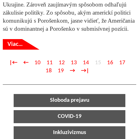
Ukrajine. Zároveň zaujímavým spôsobom odhaľujú
zákulisie politiky. Zo spôsobu, akým americkí politici
komunikujú s Porošenkom, jasne vidieť, že Američania
sú v dominantnej a Porošenko v submisívnej pozícii.
Viac…
|←
←
10
11
12
13
14
15
16
17
18
19
→
→|
Sloboda prejavu
COVID-19
Inkluzivizmus