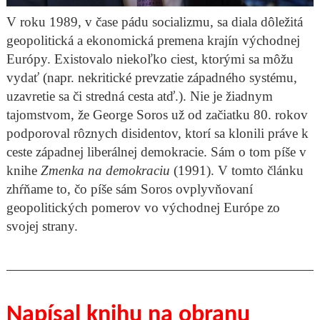
V roku 1989, v čase pádu socializmu, sa diala dôležitá
geopolitická a ekonomická premena krajín východnej
Európy. Existovalo niekoľko ciest, ktorými sa môžu
vydať (napr. nekritické prevzatie západného systému,
uzavretie sa či stredná cesta atď.). Nie je žiadnym
tajomstvom, že George Soros už od začiatku 80. rokov
podporoval rôznych disidentov, ktorí sa klonili práve k
ceste západnej liberálnej demokracie. Sám o tom píše v
knihe
Zmenka na demokraciu
(1991). V tomto článku
zhŕňame to, čo píše sám Soros ovplyvňovaní
geopolitických pomerov vo východnej Európe zo
svojej strany.
Napísal knihu na obranu