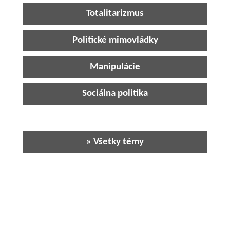
Totalitarizmus
Politické mimovládky
Manipulácie
Sociálna politika
» Všetky témy