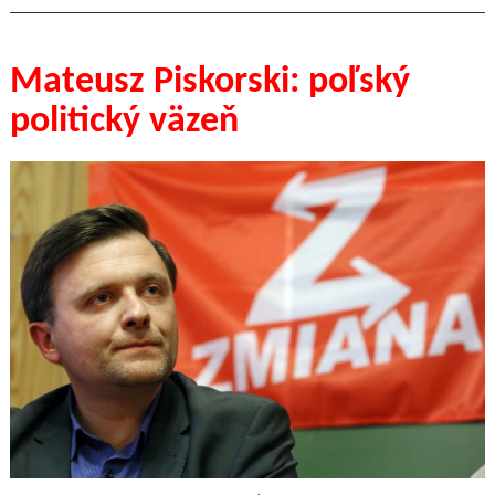
Mateusz Piskorski: poľský
politický väzeň