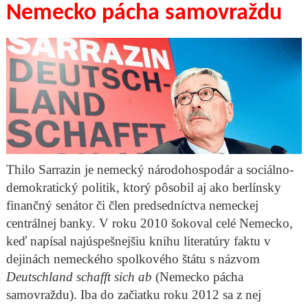
Nemecko pácha samovraždu
Thilo Sarrazin je nemecký národohospodár a sociálno-
demokratický politik, ktorý pôsobil aj ako berlínsky
finančný senátor či člen predsedníctva nemeckej
centrálnej banky. V roku 2010 šokoval celé Nemecko,
keď napísal najúspešnejšiu knihu literatúry faktu v
dejinách nemeckého spolkového štátu s názvom
Deutschland schafft sich ab
(Nemecko pácha
samovraždu). Iba do začiatku roku 2012 sa z nej