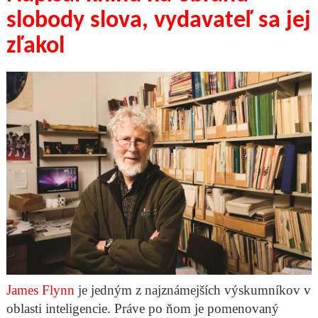
slobody slova, vydavateľ sa jej
zľakol
James Flynn
je jedným z najznámejších výskumníkov v
oblasti inteligencie. Práve po ňom je pomenovaný