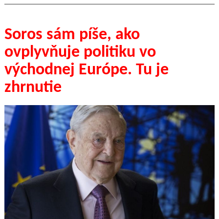
Soros sám píše, ako
ovplyvňuje politiku vo
východnej Európe. Tu je
zhrnutie