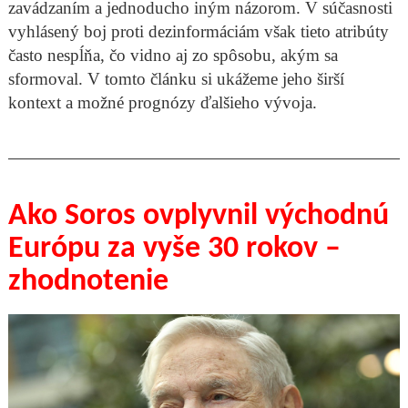
zavádzaním a jednoducho iným názorom. V súčasnosti
vyhlásený boj proti dezinformáciám však tieto atribúty
často nespĺňa, čo vidno aj zo spôsobu, akým sa
sformoval. V tomto článku si ukážeme jeho širší
kontext a možné prognózy ďalšieho vývoja.
Ako Soros ovplyvnil východnú
Európu za vyše 30 rokov –
zhodnotenie