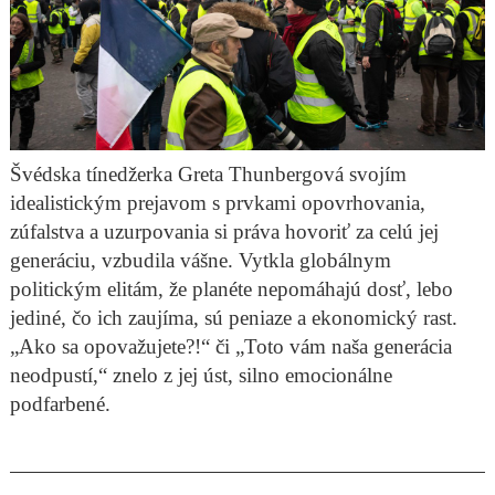
Švédska tínedžerka Greta Thunbergová svojím
idealistickým prejavom s prvkami opovrhovania,
zúfalstva a uzurpovania si práva hovoriť za celú jej
generáciu, vzbudila vášne. Vytkla globálnym
politickým elitám, že planéte nepomáhajú dosť, lebo
jediné, čo ich zaujíma, sú peniaze a ekonomický rast.
„Ako sa opovažujete?!“ či „Toto vám naša generácia
neodpustí,“ znelo z jej úst, silno emocionálne
podfarbené.