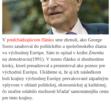
V
predchádzajúcom článku
sme zhrnuli, ako George
Soros zasahoval do politického a spoločenského diania
vo východnej Európe. Sám to opísal v knihe
Zmenka
na demokraciu
(1991). V tomto článku si zhodnotíme
kroky, ktoré presadzoval a prezentoval ako pomoc pre
východnú Európu. Ukážeme si, že aj ich následkom
boli krajiny východnej Európy prevalcované západným
vplyvom v oblasti politickej, ekonomickej aj kultúrnej,
čo značne oslabilo možnosti hľadať samostatnejšiu cestu
pre tieto krajiny.