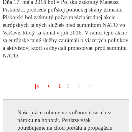
Dňa 17. mája 2016 bol v Poľsku zatknutý Mateusz
Piskorski, predseda poľskej politickej strany Zmiana.
Piskorski bol zatknutý počas medzinárodnej akcie
európskych tajných služieb pred summitom NATO vo
Varšave, ktorý sa konal v júli 2016. V rámci tejto akcie
sa európske tajné služby zaujímali o viacerých politikov
a aktivistov, ktorí sa chystali protestovať proti summitu
NATO.
|←
←
1
2
→
→|
Našu prácu robíme vo voľnom čase a bez
nároku na honorár. Peniaze však
potrebujeme na chod portálu a propagáciu