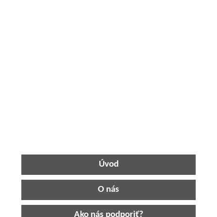
Úvod
O nás
Ako nás podporiť?