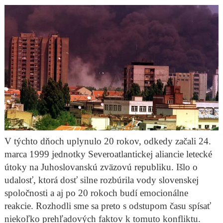
V týchto dňoch uplynulo 20 rokov, odkedy začali 24.
marca 1999 jednotky Severoatlantickej aliancie letecké
útoky na Juhoslovanskú zväzovú republiku. Išlo o
udalosť, ktorá dosť silne rozbúrila vody slovenskej
spoločnosti a aj po 20 rokoch budí emocionálne
reakcie. Rozhodli sme sa preto s odstupom času spísať
niekoľko prehľadových faktov k tomuto konfliktu.