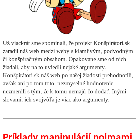
Už viackrát sme spomínali, že projekt Konšpirátori.sk
zaradil náš web medzi weby s klamlivým, podvodným
či konšpiračným obsahom. Opakovane sme od nich
žiadali, aby na to uviedli nejaké argumenty.
Konšpirátori.sk náš web po našej žiadosti prehodnotili,
avšak ani po tom toto nezmyselné hodnotenie
nezmenili s tým, že k tomu nemajú čo dodať. Inými
slovami: ich svojvôľa je viac ako argumenty.
Príklady manipulácií pojmami