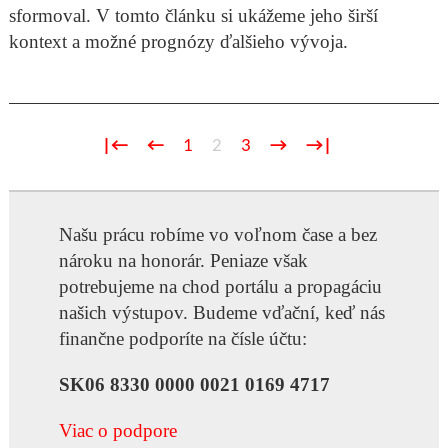
sformoval. V tomto článku si ukážeme jeho širší
kontext a možné prognózy ďalšieho vývoja.
|←
←
1
2
3
→
→|
Našu prácu robíme vo voľnom čase a bez
nároku na honorár. Peniaze však
potrebujeme na chod portálu a propagáciu
našich výstupov. Budeme vďační, keď nás
finančne podporíte na čísle účtu:
SK06 8330 0000 0021 0169 4717
Viac o podpore