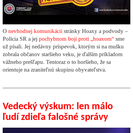
O
nevhodnej komunikácii
stránky Hoaxy a podvody –
Polícia SR a jej
pochybnom boji proti „hoaxom“
sme
už písali. Jej nedávny príspevok, ktorým si na mušku
zobrala občanov staršieho veku, je ďalším príkladom
vážneho prešľapu. Tentoraz o to horšieho, že sa
orientuje na zraniteľnú skupinu obyvateľstva.
Vedecký výskum: len málo
ľudí zdieľa falošné správy