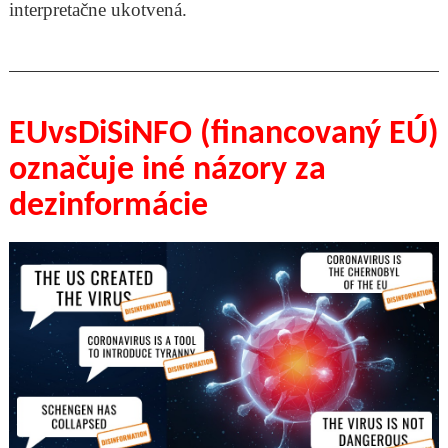
interpretačne ukotvená.
EUvsDiSiNFO (financovaný EÚ)
označuje iné názory za
dezinformácie