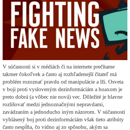
V súčasnosti si v médiách či na internete prečítame
takmer čokoľvek a často aj rozhľadenejší čitateľ má
problém rozoznať pravdu od manipulácie a lži. Osveta
v boji proti vysloveným dezinformáciám a hoaxom je
preto dobrá (a vôbec nie nová) vec. Dôležité je hlavne
rozlišovať medzi jednoznačnými nepravdami,
zavádzaním a jednoducho iným názorom. V súčasnosti
vyhlásený boj proti dezinformáciám však tieto atribúty
často nespĺňa, čo vidno aj zo spôsobu, akým sa