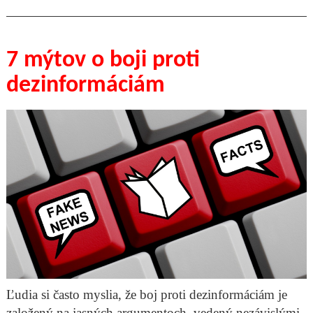
7 mýtov o boji proti
dezinformáciám
Ľudia si často myslia, že boj proti dezinformáciám je
založený na jasných argumentoch, vedený nezávislými