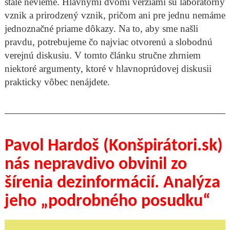
stále nevieme. Hlavnými dvomi verziami sú laboratórny
vznik a prirodzený vznik, pričom ani pre jednu nemáme
jednoznačné priame dôkazy. Na to, aby sme našli
pravdu, potrebujeme čo najviac otvorenú a slobodnú
verejnú diskusiu. V tomto článku stručne zhrniem
niektoré argumenty, ktoré v hlavnoprúdovej diskusii
prakticky vôbec nenájdete.
Pavol Hardoš (Konšpirátori.sk)
nás nepravdivo obvinil zo
šírenia dezinformácií. Analýza
jeho „podrobného posudku“