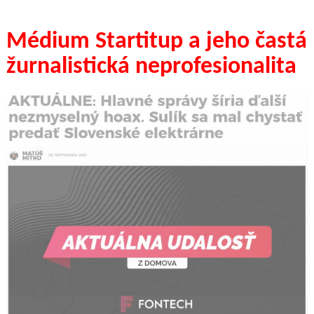
Médium Startitup a jeho častá
žurnalistická neprofesionalita