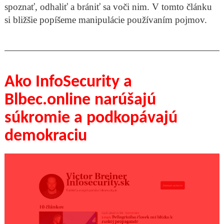
spoznať, odhaliť a brániť sa voči nim. V tomto článku
si bližšie popíšeme manipulácie používaním pojmov.
Ako InfoSecurity a
Blbec.online narúšajú
súkromie a podkopávajú
demokraciu