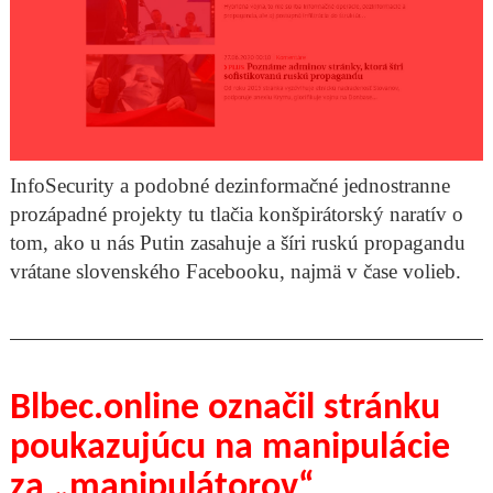
InfoSecurity a podobné dezinformačné jednostranne
prozápadné projekty tu tlačia konšpirátorský naratív o
tom, ako u nás Putin zasahuje a šíri ruskú propagandu
vrátane slovenského Facebooku, najmä v čase volieb.
Blbec.online označil stránku
poukazujúcu na manipulácie
za „manipulátorov“