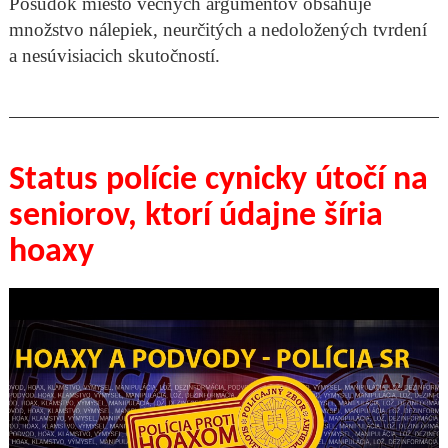
Posudok miesto vecných argumentov obsahuje
množstvo nálepiek, neurčitých a nedoložených tvrdení
a nesúvisiacich skutočností.
Status polície cynicky útočí na
seniorov, ktorí údajne šíria
hoaxy